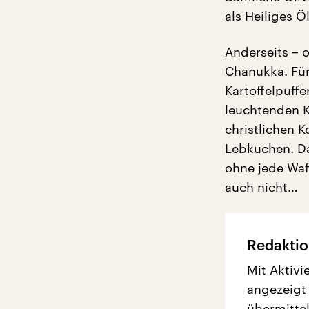
als Heiliges 
Anderseits – 
Chanukka. Für
Kartoffelpuff
leuchtenden K
christlichen 
Lebkuchen. Da
ohne jede Waf
auch nicht…
Redaktio
Mit Aktivi
angezeigt
übermittel