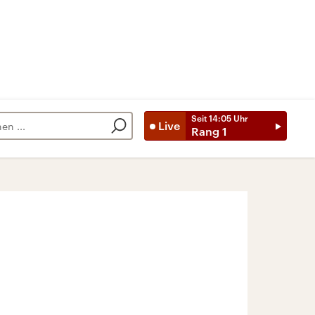
Seit
14:05
Uhr
Live
Rang 1