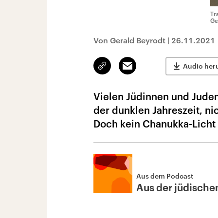
Tr
Ge
Von Gerald Beyrodt
|
26.11.2021
Link
Email
Audio her
kopieren/teilen
Vielen Jüdinnen und Juden 
der dunklen Jahreszeit, ni
Doch kein Chanukka-Licht i
Aus dem Podcast
Aus der jüdische