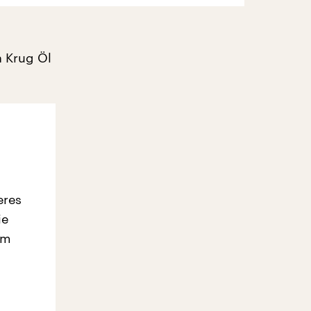
 Krug Öl
eres
ie
em