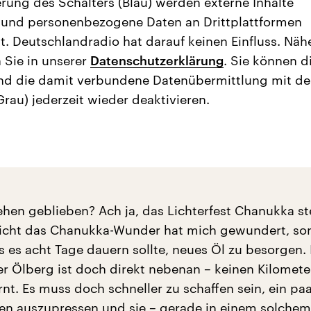
erung des Schalters (Blau) werden externe Inhalte
 und personenbezogene Daten an Drittplattformen
t. Deutschlandradio hat darauf keinen Einfluss. Näh
 Sie in unserer
Datenschutzerklärung
. Sie können d
nd die damit verbundene Datenübermittlung mit d
Grau) jederzeit wieder deaktivieren.
ehen geblieben? Ach ja, das Lichterfest Chanukka st
nicht das Chanukka-Wunder hat mich gewundert, so
 es acht Tage dauern sollte, neues Öl zu besorgen. 
er Ölberg ist doch direkt nebenan – keinen Kilomete
ernt. Es muss doch schneller zu schaffen sein, ein pa
en auszupressen und sie – gerade in einem solchem 