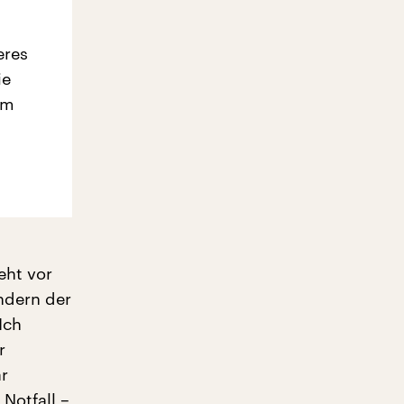
eres
ie
em
eht vor
ndern der
Ich
r
ar
Notfall –