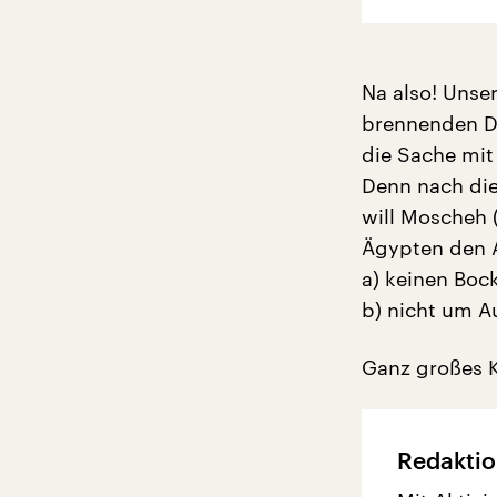
Na also! Unse
brennenden Do
die Sache mi
Denn nach die
will Moscheh 
Ägypten den A
a) keinen Bock
b) nicht um A
Ganz großes K
Redaktio