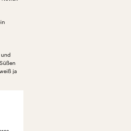
in
n und
 Süßen
weiß ja
eres