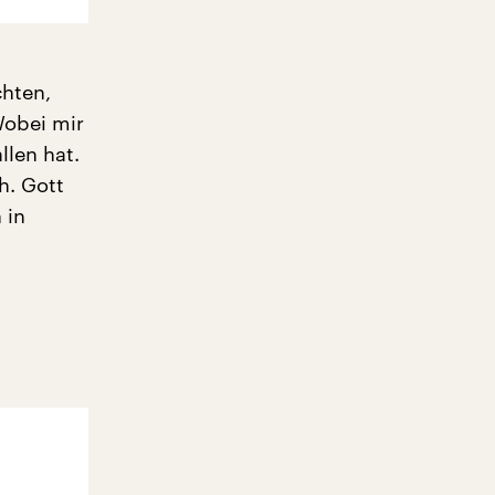
chten,
Wobei mir
len hat.
h. Gott
 in