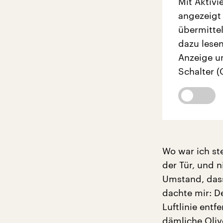
Mit Aktivi
angezeigt
übermittel
dazu lesen
Anzeige u
Schalter (
Wo war ich st
der Tür, und 
Umstand, dass
dachte mir: D
Luftlinie entf
dämliche Oliv