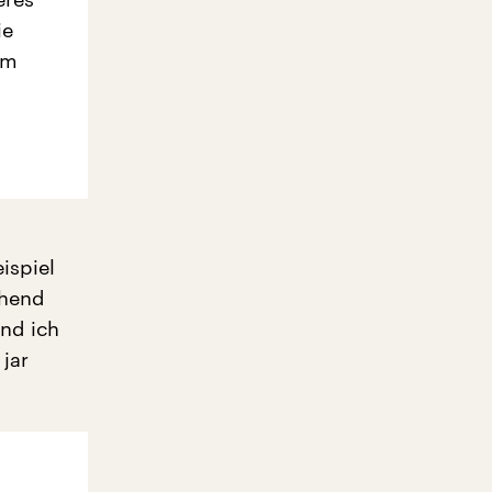
ie
em
ispiel
chend
nd ich
jar