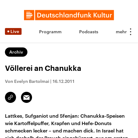
Live
Programm
Podcasts
Archiv
Völlerei an Chanukka
Von Evelyn Bartolmai
|
16.12.2011
Email
Link
kopieren/teilen
Lattkes, Sufganiot und Sfenjan: Chanukka-Speisen
wie Kartoffelpuffer, Krapfen und Hefe-Donuts
schmecken lecker – und machen dick. In Israel hat
sich deshalb der Brauch eingebürgert, nur am ersten