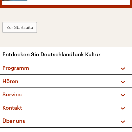
Zur Startseite
Entdecken Sie Deutschlandfunk Kultur
Programm
Vorschau und Rückschau
Hören
Sendungen und Podcasts
Livestream
Service
Musikliste
Frequenzen (UKW + DAB+)
FAQ
Kontakt
Kakadu – Das Kinderprogramm
Apps
Archiv
Hörerservice
Über uns
Newsletter
Social Media
Deutschlandradio