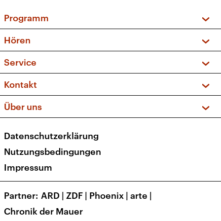
Programm
Vorschau und Rückschau
Hören
Sendungen und Podcasts
Livestream
Service
Musikliste
Frequenzen (UKW + DAB+)
FAQ
Kontakt
Kakadu – Das Kinderprogramm
Apps
Archiv
Hörerservice
Über uns
Newsletter
Social Media
Deutschlandradio
RSS
Datenschutzerklärung
Presse
Veranstaltungen
Nutzungsbedingungen
Karriere
Impressum
Transparenz
Korrekturen und Richtigstellungen
Partner
ARD
|
ZDF
|
Phoenix
|
arte
|
Barrierefreiheit
Chronik der Mauer