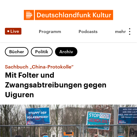
Live
Programm
Podcasts
Bücher
Politik
Archiv
Sachbuch „China-Protokolle“
Mit Folter und
Zwangsabtreibungen gegen
Uiguren