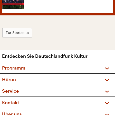
Zur Startseite
Entdecken Sie Deutschlandfunk Kultur
Programm
Vorschau und Rückschau
Hören
Sendungen und Podcasts
Livestream
Service
Musikliste
Frequenzen (UKW + DAB+)
FAQ
Kontakt
Kakadu – Das Kinderprogramm
Apps
Archiv
Hörerservice
Über uns