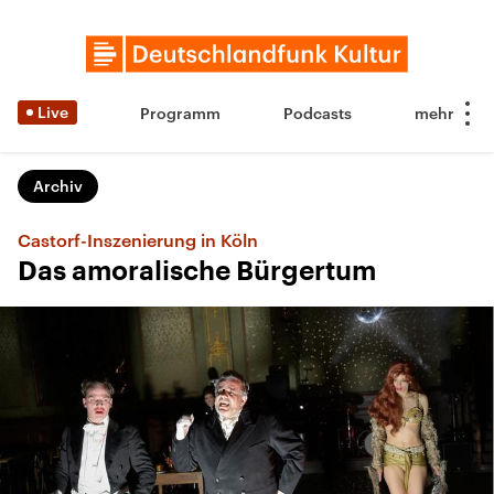
Live
Programm
Podcasts
Archiv
Castorf-Inszenierung in Köln
Das amoralische Bürgertum