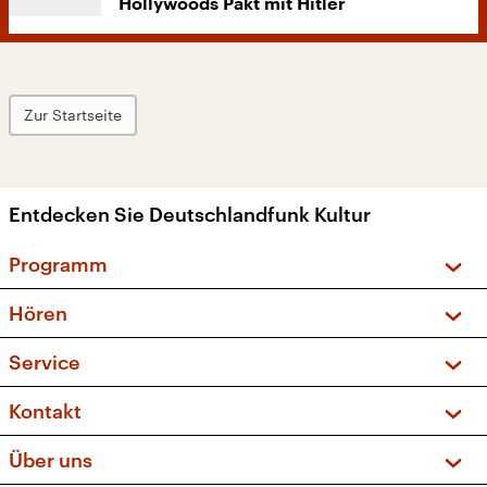
Hollywoods Pakt mit Hitler
Zur Startseite
Entdecken Sie Deutschlandfunk Kultur
Programm
Vorschau und Rückschau
Hören
Sendungen und Podcasts
Livestream
Service
Musikliste
Frequenzen (UKW + DAB+)
FAQ
Kontakt
Kakadu – Das Kinderprogramm
Apps
Archiv
Hörerservice
Über uns
Newsletter
Social Media