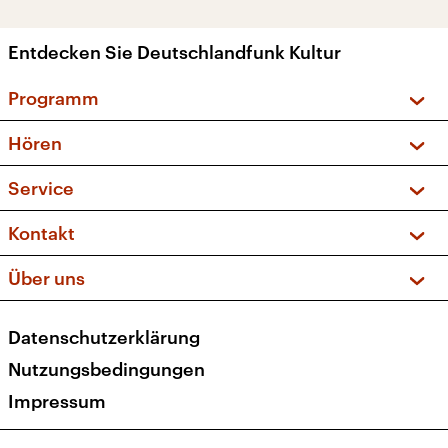
Entdecken Sie Deutschlandfunk Kultur
Programm
Vorschau und Rückschau
Hören
Sendungen und Podcasts
Livestream
Service
Musikliste
Frequenzen (UKW + DAB+)
FAQ
Kontakt
Kakadu – Das Kinderprogramm
Apps
Archiv
Hörerservice
Über uns
Newsletter
Social Media
Deutschlandradio
RSS
Datenschutzerklärung
Presse
Veranstaltungen
Nutzungsbedingungen
Karriere
Impressum
Transparenz
Korrekturen und Richtigstellungen