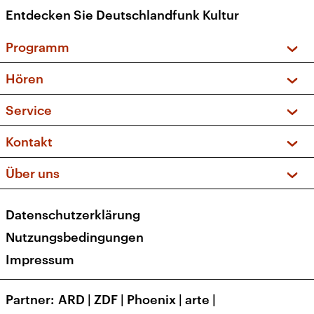
Entdecken Sie Deutschlandfunk Kultur
Programm
Vorschau und Rückschau
Hören
Sendungen und Podcasts
Livestream
Service
Musikliste
Frequenzen (UKW + DAB+)
FAQ
Kontakt
Kakadu – Das Kinderprogramm
Apps
Archiv
Hörerservice
Über uns
Newsletter
Social Media
Deutschlandradio
RSS
Datenschutzerklärung
Presse
Veranstaltungen
Nutzungsbedingungen
Karriere
Impressum
Transparenz
Korrekturen und Richtigstellungen
Partner
ARD
|
ZDF
|
Phoenix
|
arte
|
Barrierefreiheit