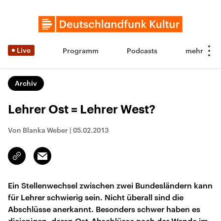
Live
Programm
Podcasts
Archiv
Lehrer Ost = Lehrer West?
Von Blanka Weber
|
05.02.2013
Email
Link
kopieren/teilen
Ein Stellenwechsel zwischen zwei Bundesländern kann
für Lehrer schwierig sein. Nicht überall sind die
Abschlüsse anerkannt. Besonders schwer haben es
diejenigen, deren Ost-Abschlüsse nach der Wende im