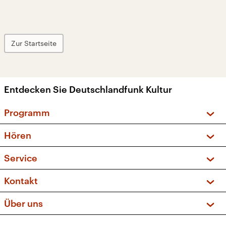
Zur Startseite
Entdecken Sie Deutschlandfunk Kultur
Programm
Vorschau und Rückschau
Hören
Sendungen und Podcasts
Livestream
Service
Musikliste
Frequenzen (UKW + DAB+)
FAQ
Kontakt
Kakadu – Das Kinderprogramm
Apps
Archiv
Hörerservice
Über uns
Newsletter
Social Media
Deutschlandradio
RSS