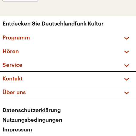
Entdecken Sie Deutschlandfunk Kultur
Programm
Vorschau und Rückschau
Hören
Sendungen und Podcasts
Livestream
Service
Musikliste
Frequenzen (UKW + DAB+)
FAQ
Kontakt
Kakadu – Das Kinderprogramm
Apps
Archiv
Hörerservice
Über uns
Newsletter
Social Media
Deutschlandradio
RSS
Datenschutzerklärung
Presse
Veranstaltungen
Nutzungsbedingungen
Karriere
Impressum
Transparenz