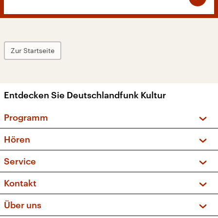
Zur Startseite
Entdecken Sie Deutschlandfunk Kultur
Programm
Vorschau und Rückschau
Hören
Sendungen und Podcasts
Livestream
Service
Musikliste
Frequenzen (UKW + DAB+)
FAQ
Kontakt
Kakadu – Das Kinderprogramm
Apps
Archiv
Hörerservice
Über uns
Newsletter
Social Media