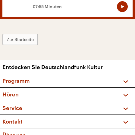
07:55 Minuten
Zur Startseite
Entdecken Sie Deutschlandfunk Kultur
Programm
Vorschau und Rückschau
Hören
Sendungen und Podcasts
Livestream
Service
Musikliste
Frequenzen (UKW + DAB+)
FAQ
Kontakt
Kakadu – Das Kinderprogramm
Apps
Archiv
Hörerservice