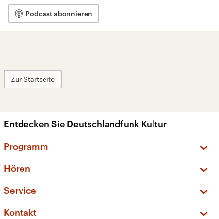
Podcast abonnieren
Zur Startseite
Entdecken Sie Deutschlandfunk Kultur
Programm
Vorschau und Rückschau
Hören
Sendungen und Podcasts
Livestream
Service
Musikliste
Frequenzen (UKW + DAB+)
FAQ
Kontakt
Kakadu – Das Kinderprogramm