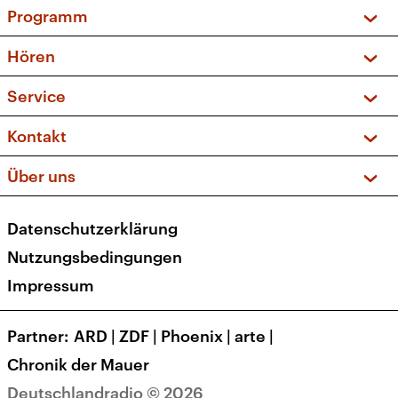
Programm
Vorschau und Rückschau
Hören
Sendungen und Podcasts
Livestream
Service
Musikliste
Frequenzen (UKW + DAB+)
FAQ
Kontakt
Kakadu – Das Kinderprogramm
Apps
Archiv
Hörerservice
Über uns
Newsletter
Social Media
Deutschlandradio
RSS
Datenschutzerklärung
Presse
Veranstaltungen
Nutzungsbedingungen
Karriere
Impressum
Transparenz
Korrekturen und Richtigstellungen
Partner
ARD
|
ZDF
|
Phoenix
|
arte
|
Barrierefreiheit
Chronik der Mauer
Deutschlandradio © 2026