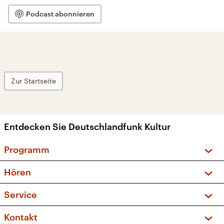
Podcast abonnieren
Zur Startseite
Entdecken Sie Deutschlandfunk Kultur
Programm
Vorschau und Rückschau
Hören
Sendungen und Podcasts
Livestream
Service
Musikliste
Frequenzen (UKW + DAB+)
FAQ
Kontakt
Kakadu – Das Kinderprogramm