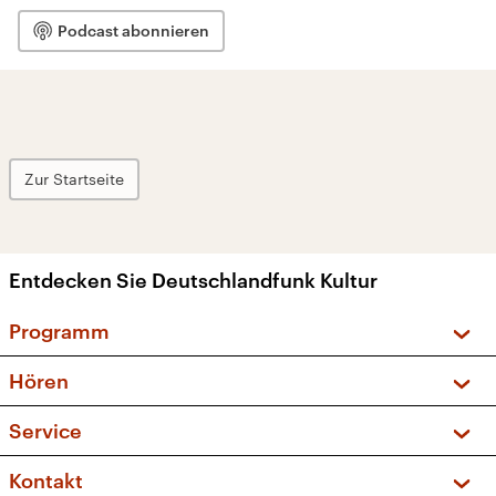
Podcast abonnieren
Zur Startseite
Entdecken Sie Deutschlandfunk Kultur
Programm
Vorschau und Rückschau
Hören
Sendungen und Podcasts
Livestream
Service
Musikliste
Frequenzen (UKW + DAB+)
FAQ
Kontakt
Kakadu – Das Kinderprogramm