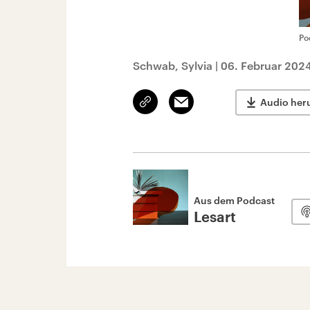
Po
Schwab, Sylvia
|
06. Februar 202
Link
Email
Audio her
kopieren/teilen
Aus dem Podcast
Lesart