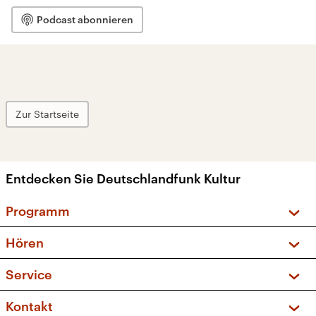
Podcast abonnieren
Zur Startseite
Entdecken Sie Deutschlandfunk Kultur
Programm
Vorschau und Rückschau
Hören
Sendungen und Podcasts
Livestream
Service
Musikliste
Frequenzen (UKW + DAB+)
FAQ
Kontakt
Kakadu – Das Kinderprogramm