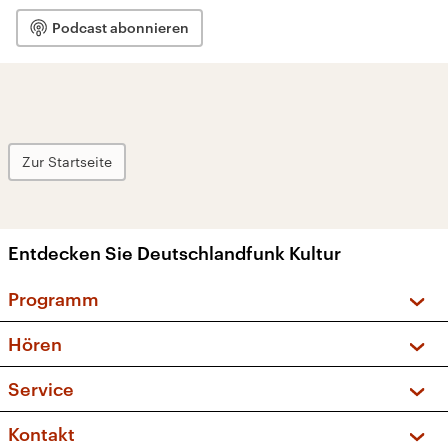
Podcast abonnieren
Zur Startseite
Entdecken Sie Deutschlandfunk Kultur
Programm
Vorschau und Rückschau
Hören
Sendungen und Podcasts
Livestream
Service
Musikliste
Frequenzen (UKW + DAB+)
FAQ
Kontakt
Kakadu – Das Kinderprogramm