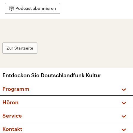
Podcast abonnieren
Zur Startseite
Entdecken Sie Deutschlandfunk Kultur
Programm
Vorschau und Rückschau
Hören
Sendungen und Podcasts
Livestream
Service
Musikliste
Frequenzen (UKW + DAB+)
FAQ
Kontakt
Kakadu – Das Kinderprogramm