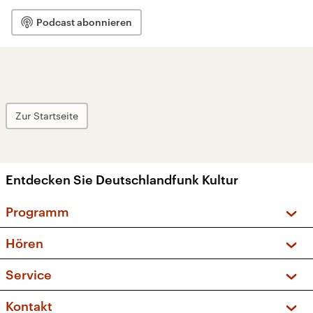
Podcast abonnieren
Zur Startseite
Entdecken Sie Deutschlandfunk Kultur
Programm
Vorschau und Rückschau
Hören
Sendungen und Podcasts
Livestream
Service
Musikliste
Frequenzen (UKW + DAB+)
FAQ
Kontakt
Kakadu – Das Kinderprogramm