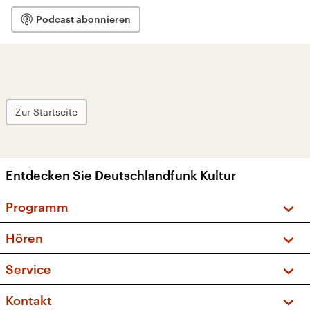
Podcast abonnieren
Zur Startseite
Entdecken Sie Deutschlandfunk Kultur
Programm
Vorschau und Rückschau
Hören
Sendungen und Podcasts
Livestream
Service
Musikliste
Frequenzen (UKW + DAB+)
FAQ
Kontakt
Kakadu – Das Kinderprogramm