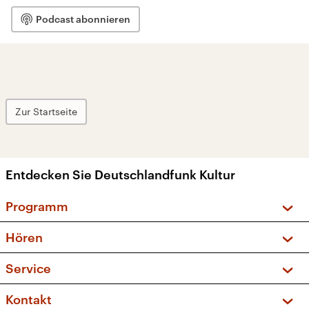
Podcast abonnieren
Zur Startseite
Entdecken Sie Deutschlandfunk Kultur
Programm
Vorschau und Rückschau
Hören
Sendungen und Podcasts
Livestream
Service
Musikliste
Frequenzen (UKW + DAB+)
FAQ
Kontakt
Kakadu – Das Kinderprogramm