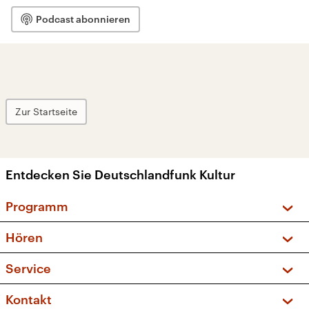
Podcast abonnieren
Zur Startseite
Entdecken Sie Deutschlandfunk Kultur
Programm
Vorschau und Rückschau
Hören
Sendungen und Podcasts
Livestream
Service
Musikliste
Frequenzen (UKW + DAB+)
FAQ
Kontakt
Kakadu – Das Kinderprogramm