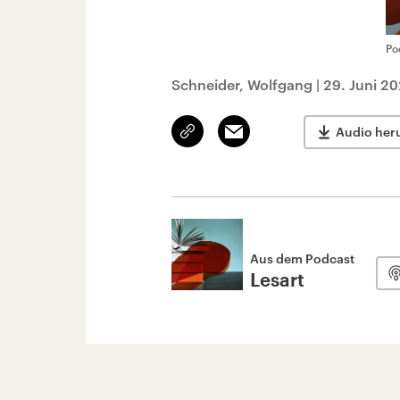
Po
Schneider, Wolfgang
|
29. Juni 2
Link
Email
Audio her
kopieren/teilen
Aus dem Podcast
Lesart