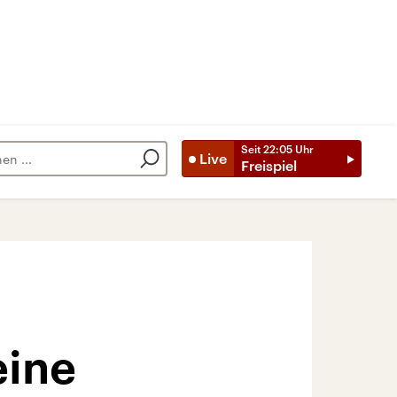
Seit
22:05
Uhr
Live
Freispiel
eine