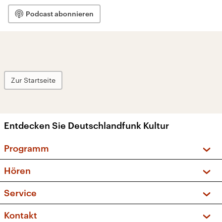
Podcast abonnieren
Zur Startseite
Entdecken Sie Deutschlandfunk Kultur
Programm
Vorschau und Rückschau
Hören
Sendungen und Podcasts
Livestream
Service
Musikliste
Frequenzen (UKW + DAB+)
FAQ
Kontakt
Kakadu – Das Kinderprogramm