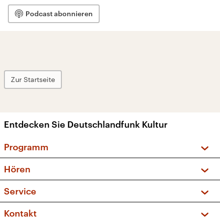
Podcast abonnieren
Zur Startseite
Entdecken Sie Deutschlandfunk Kultur
Programm
Vorschau und Rückschau
Hören
Sendungen und Podcasts
Livestream
Service
Musikliste
Frequenzen (UKW + DAB+)
FAQ
Kontakt
Kakadu – Das Kinderprogramm