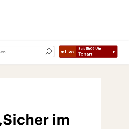
Seit
15:05
Uhr
Live
Tonart
„Sicher im