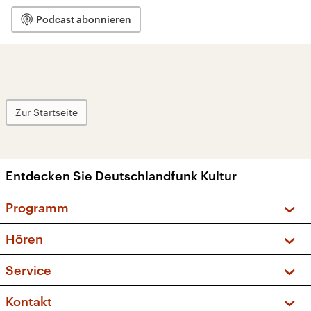
Podcast abonnieren
Zur Startseite
Entdecken Sie Deutschlandfunk Kultur
Programm
Vorschau und Rückschau
Hören
Sendungen und Podcasts
Livestream
Service
Musikliste
Frequenzen (UKW + DAB+)
FAQ
Kontakt
Kakadu – Das Kinderprogramm