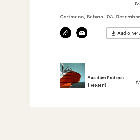
Po
Gartmann, Sabine
|
03. Dezember
Link
Email
Audio her
kopieren/teilen
Aus dem Podcast
Lesart