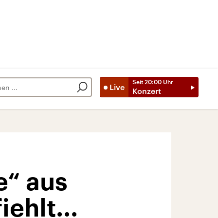
Seit
20:00
Uhr
Live
Konzert
e“ aus
ehlt...