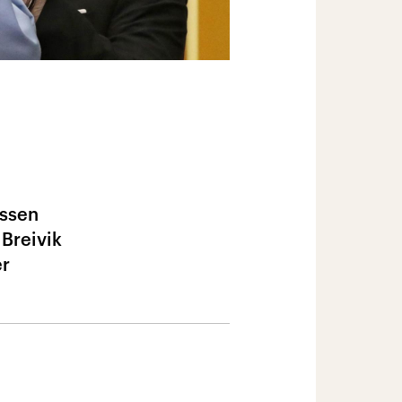
assen
 Breivik
er