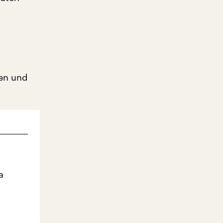
fen und
a