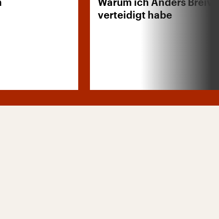
m
Warum ich Anders Breivi
verteidigt habe