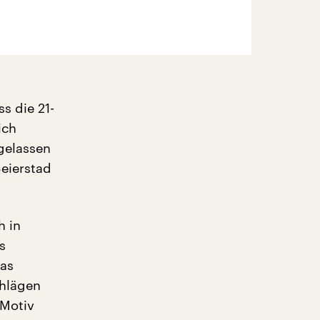
ss die 21-
ich
sgelassen
Seierstad
h in
s
das
chlägen
 Motiv