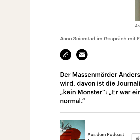
An
Asne Seierstad im Gespräch mit 
Link
Email
kopieren/teilen
Der Massenmörder Anders B
wird, davon ist die Journa
„kein Monster“: „Er war ei
normal.“
Aus dem Podcast