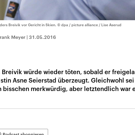
ders Breivik vor Gericht in Skien.
© dpa / picture alliance / Lise Aserud
Frank Meyer
|
31.05.2016
reivik würde wieder töten, sobald er freigel
listin Asne Seierstad überzeugt. Gleichwohl sei
n bisschen merkwürdig, aber letztendlich war 
Podcast abonnieren