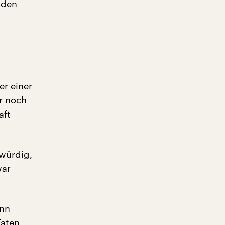
 den
er einer
er noch
aft
würdig,
war
enn
Taten