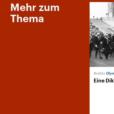
Mehr zum
Thema
Olym
Eine Di