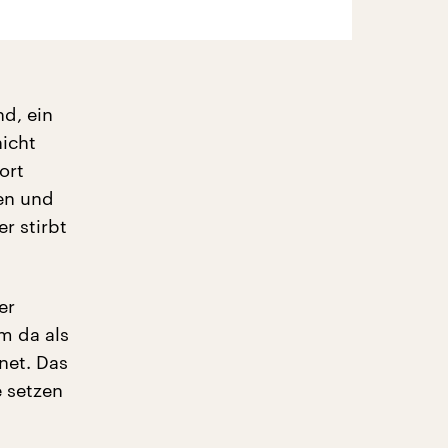
nd, ein
nicht
ort
ren und
r stirbt
er
m da als
net. Das
 setzen