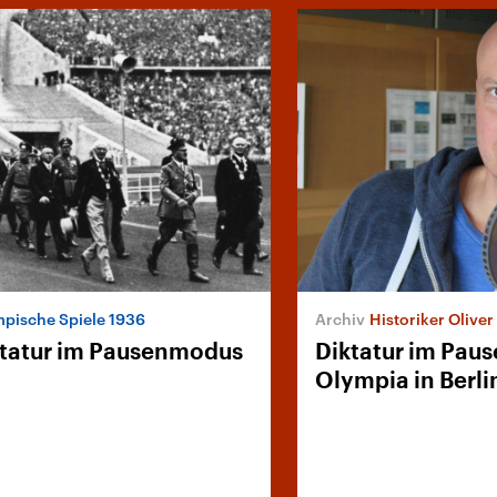
pische Spiele 1936
Historiker Oliver
ktatur im Pausenmodus
Diktatur im Pau
Olympia in Berli