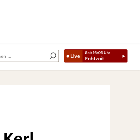
Seit
16:05
Uhr
Live
Echtzeit
 Kerl