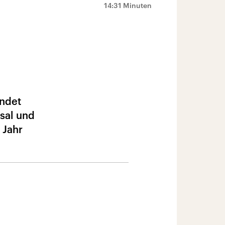
14:31 Minuten
endet
ksal und
 Jahr