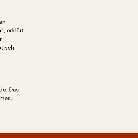
gen
“, erklärt
r
btisch
h
de. Das
lmes.