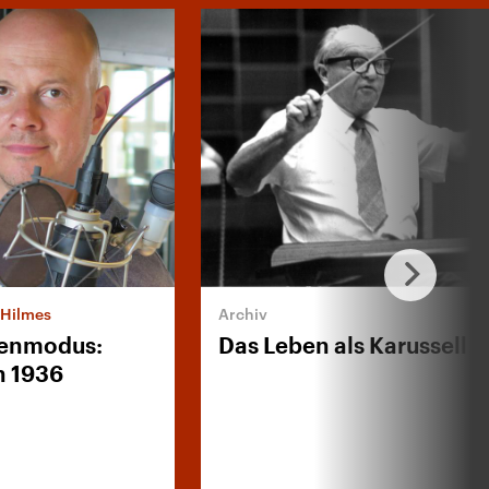
 Hilmes
senmodus:
Das Leben als Karussell
n 1936