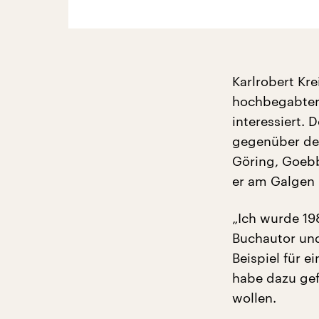
Karlrobert Kr
hochbegabter 
interessiert.
gegenüber der
Göring, Goebb
er am Galgen 
„Ich wurde 19
Buchautor und
Beispiel für 
habe dazu gef
wollen.