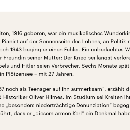
eiten, 1916 geboren, war ein musikalisches Wunderki
Pianist auf der Sonnenseite des Lebens, an Politik 
 Doch 1943 beging er einen Fehler. Ein unbedachtes W
 Freundin seiner Mutter: Der Krieg sei längst verlo
els und Hitler seien Verbrecher. Sechs Monate späte
in Plötzensee – mit 27 Jahren.
87 noch als Teenager auf ihn aufmerksam“, erzählt d
 Historiker Oliver Hilmes. Im Studium sei Kreiten ih
eine „besonders niederträchtige Denunziation“ begeg
ührt, dass er „diesem armen Kerl“ ein Denkmal habe