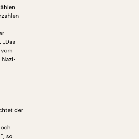
zählen
rzählen
er
. „Das
n vom
 Nazi-
chtet der
Doch
“, so