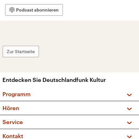
Podcast abonnieren
Zur Startseite
Entdecken Sie Deutschlandfunk Kultur
Programm
Vorschau und Rückschau
Hören
Sendungen und Podcasts
Livestream
Service
Musikliste
Frequenzen (UKW + DAB+)
FAQ
Kontakt
Kakadu – Das Kinderprogramm