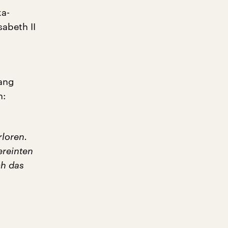
ka-
abeth II
fang
n:
rloren.
ereinten
ch das