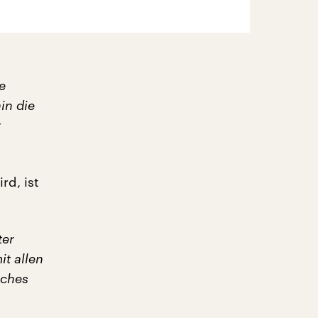
e
in die
t
rd, ist
ter
t allen
iches