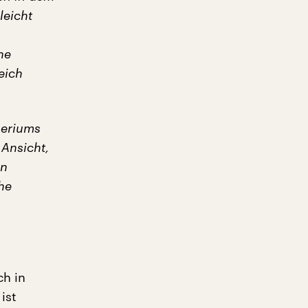
leicht
ne
eich
periums
 Ansicht,
on
che
ch in
ist