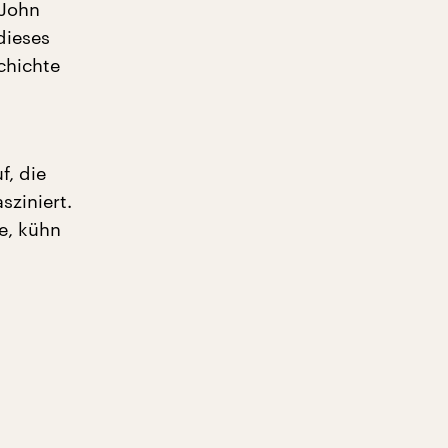
 John
dieses
chichte
f, die
sziniert.
e, kühn