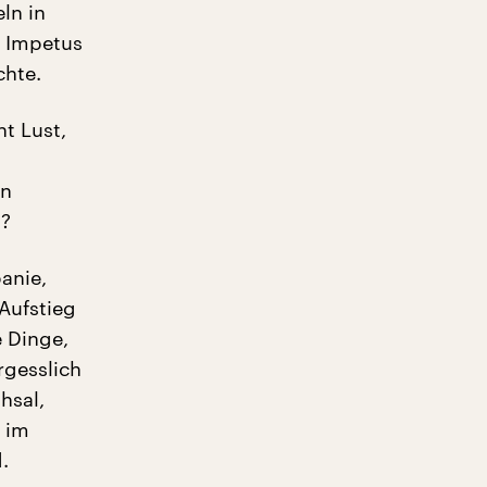
ln in
m Impetus
chte.
t Lust,
en
n?
anie,
Aufstieg
e Dinge,
rgesslich
hsal,
0 im
.