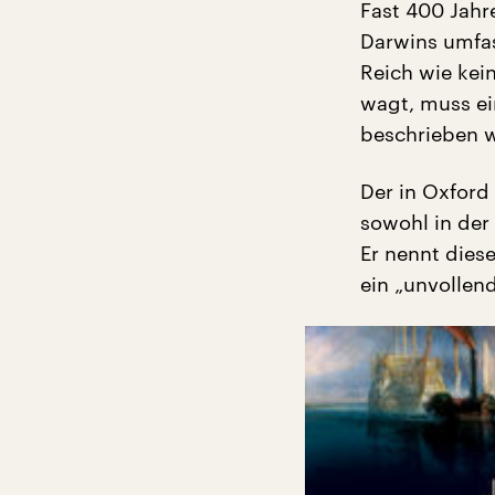
Fast 400 Jahre
Darwins umfas
Reich wie kei
wagt, muss ei
beschrieben w
Der in Oxford
sowohl in der 
Er nennt dies
ein „unvollend