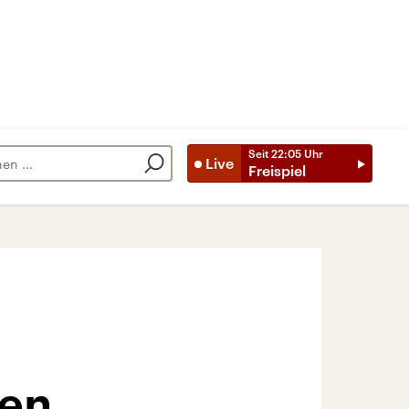
Seit
22:05
Uhr
Live
Freispiel
len