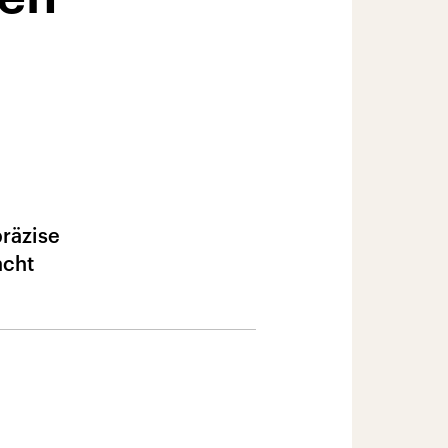
präzise
acht