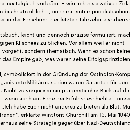
 nostalgisch verbrämt – wie in konservativen Zirke
n bis heute üblich –, noch mit antiimperialistische
er in der Forschung der letzten Jahrzehnte vorherrs
tsbuch, leicht und dennoch präzise formuliert, mach
gigen Klischees zu blicken. Vor allem weil er nicht
 vorgeht, sondern thematisch. Wenn es schon kein
r das Empire gab, was waren seine Erfolgsprinzipie
l, symbolisiert in der Gründung der Ostindien-Komp
rganisierte Militärmaschine waren Garanten für den 
. Nicht zu vergessen ein pragmatischer Blick auf di
– wenn auch am Ende der Erfolgsgeschichte – unve
: „Ich habe Euch nicht anderes zu bieten als Blut, Mü
ränen“, erklärte Winstons Churchill am 13. Mai 194
terhaus seine Strategie gegenüber Nazi-Deutschland