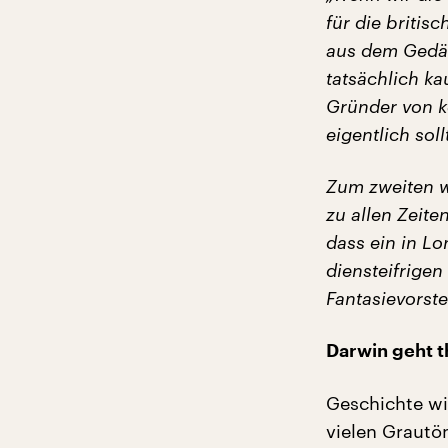
für die britis
aus dem Gedäc
tatsächlich k
Gründer von ke
eigentlich soll
Zum zweiten w
zu allen Zeite
dass ein in L
diensteifrigen
Fantasievorste
Darwin geht t
Geschichte wi
vielen Grautö