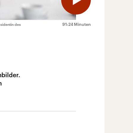
91:24 Minuten
äsidentin des
bilder.
n