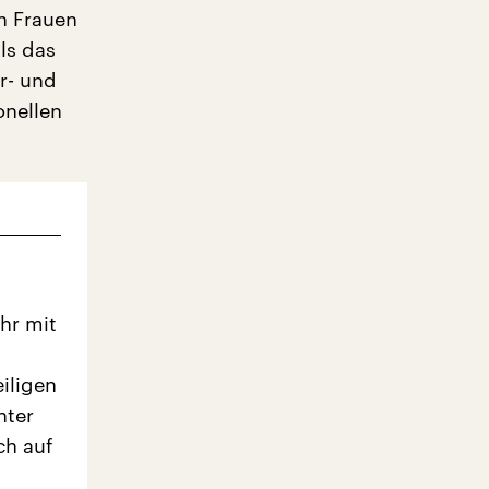
on Frauen
ls das
er- und
onellen
Uhr mit
iligen
nter
ch auf