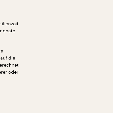
ilienzeit
rmonate
re
auf die
berechnet
erer oder