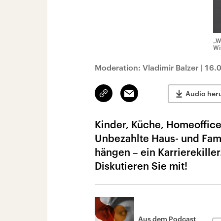
„W
Wi
Moderation: Vladimir Balzer
|
16.
Link
Email
Audio her
kopieren/teilen
Kinder, Küche, Homeoffice 
Unbezahlte Haus- und Fam
hängen – ein Karrierekille
Diskutieren Sie mit!
Aus dem Podcast