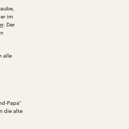
laube,
er im
er
. Der
on
 alle
end-Papa“
n die alte