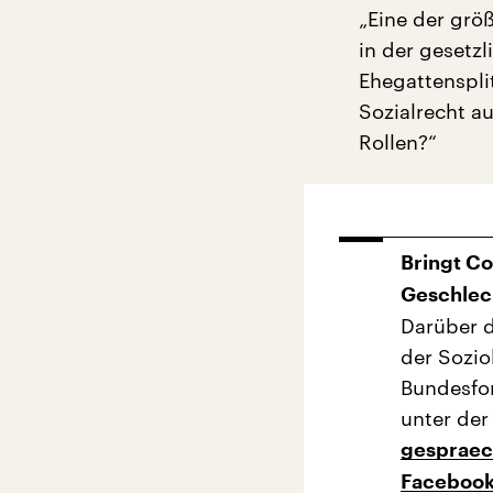
„Eine der grö
in der gesetz
Ehegattensplit
Sozialrecht au
Rollen?“
Bringt Co
Geschlec
Darüber d
der Sozio
Bundesfor
unter der
gespraec
Faceboo