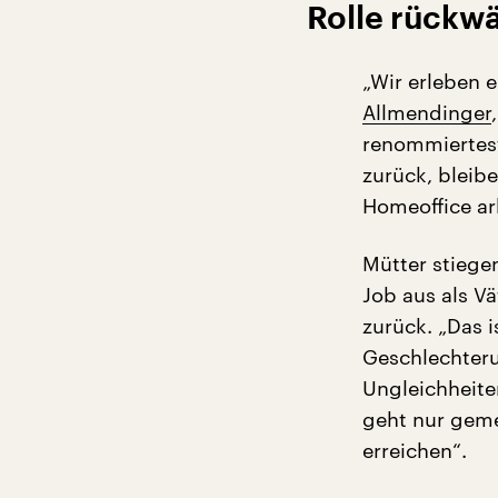
Rolle rückw
„Wir erleben e
Allmendinger
renommiertest
zurück, bleib
Homeoffice arb
Mütter stiege
Job aus als Vä
zurück. „Das 
Geschlechteru
Ungleichheite
geht nur geme
erreichen“.