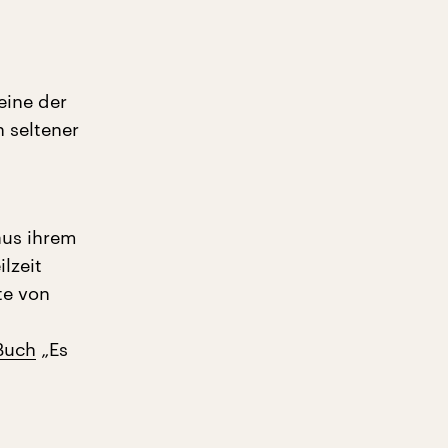
eine der
 seltener
aus ihrem
lzeit
te von
Buch
„Es