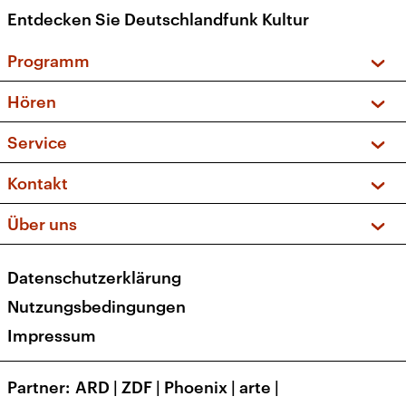
Entdecken Sie Deutschlandfunk Kultur
Programm
Vorschau und Rückschau
Hören
Sendungen und Podcasts
Livestream
Service
Musikliste
Frequenzen (UKW + DAB+)
FAQ
Kontakt
Kakadu – Das Kinderprogramm
Apps
Archiv
Hörerservice
Über uns
Newsletter
Social Media
Deutschlandradio
RSS
Datenschutzerklärung
Presse
Veranstaltungen
Nutzungsbedingungen
Karriere
Impressum
Transparenz
Korrekturen und Richtigstellungen
Partner
ARD
|
ZDF
|
Phoenix
|
arte
|
Barrierefreiheit