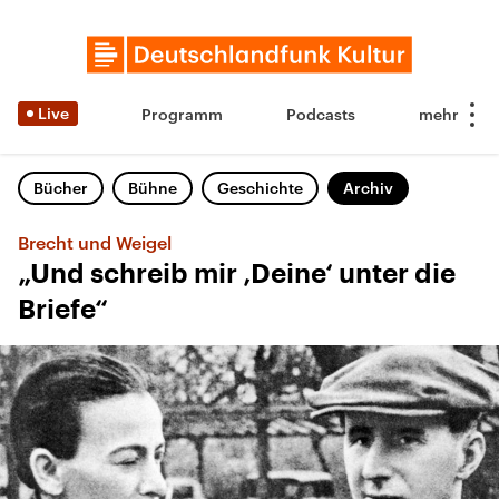
Live
Programm
Podcasts
Bücher
Bühne
Geschichte
Archiv
Brecht und Weigel
„Und schreib mir ‚Deine‘ unter die
Briefe“