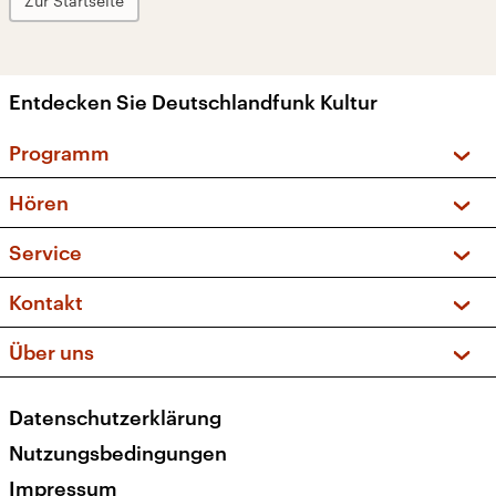
Zur Startseite
Entdecken Sie Deutschlandfunk Kultur
Programm
Vorschau und Rückschau
Hören
Sendungen und Podcasts
Livestream
Service
Musikliste
Frequenzen (UKW + DAB+)
FAQ
Kontakt
Kakadu – Das Kinderprogramm
Apps
Archiv
Hörerservice
Über uns
Newsletter
Social Media
Deutschlandradio
RSS
Datenschutzerklärung
Presse
Veranstaltungen
Nutzungsbedingungen
Karriere
Impressum