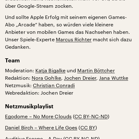
über Google-Stream zocken.
Und sollte Apple Erfolg mit seinem eigenen Games-
Abo „Arcade“ haben, so würden viele kleinere
Anbieter von mobilen Games das Nachsehen haben.
Unser Spiele-Experte
Marcus Richter
macht sich dazu
Gedanken.
Team
Moderation:
Katja Bigalke
und
Martin Böttcher
Redaktion:
Nora Gohlke
,
Jochen Dreier
,
Jana Wuttke
Netzmusik:
Christian Conradi
Webredaktion: Jochen Dreier
Netzmusikplaylist
Egodome – No More Clouds
(
CC BY-NC-ND
)
Daniel Birch – Where Life Goes
(
CC BY
)
Auditive Escape – A Day
(
CC BY-NC-ND
)