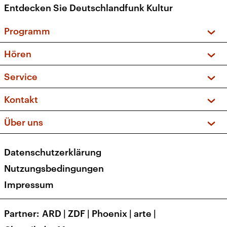
Entdecken Sie Deutschlandfunk Kultur
Programm
Vorschau und Rückschau
Hören
Sendungen und Podcasts
Livestream
Service
Musikliste
Frequenzen (UKW + DAB+)
FAQ
Kontakt
Kakadu – Das Kinderprogramm
Apps
Archiv
Hörerservice
Über uns
Newsletter
Social Media
Deutschlandradio
RSS
Datenschutzerklärung
Presse
Veranstaltungen
Nutzungsbedingungen
Karriere
Impressum
Transparenz
Korrekturen und Richtigstellungen
Partner
ARD
|
ZDF
|
Phoenix
|
arte
|
Barrierefreiheit