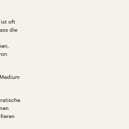
ist oft
ass die
a
nen,
von
s Medium
dratische
mmen
fieren