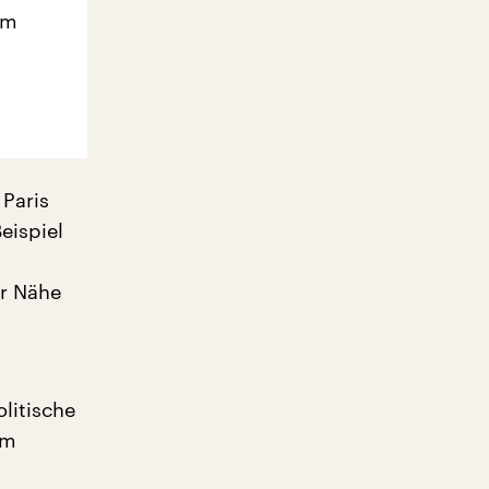
em
 Paris
eispiel
r Nähe
litische
om