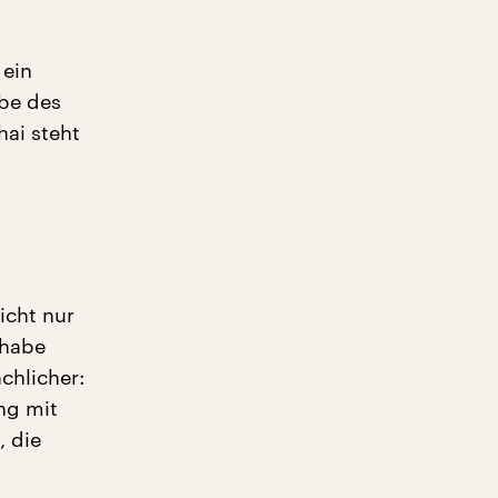
 ein
be des
hai steht
nicht nur
 habe
chlicher:
ng mit
 die