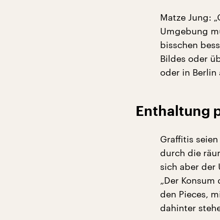
Matze Jung: „
Umgebung mus
bisschen bess
Bildes oder ü
oder in Berlin
Enthaltung 
Graffitis seie
durch die räu
sich aber der
„Der Konsum d
den Pieces, m
dahinter stehe