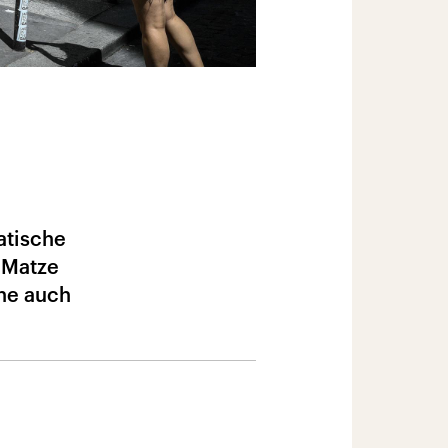
atische
 Matze
ene auch