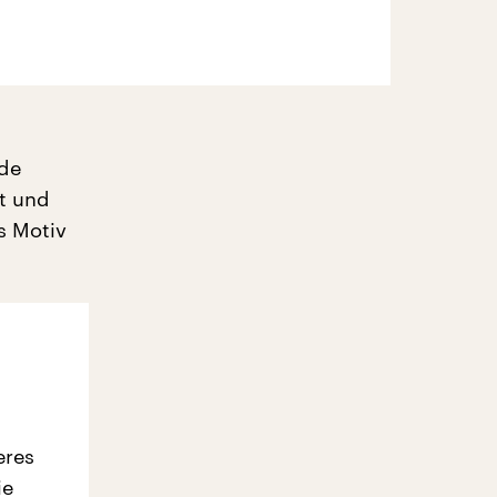
rde
lt und
es Motiv
eres
ie