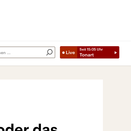
Seit
15:05
Uhr
Live
Tonart
 oder das