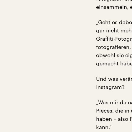
einsammeln, e
„Geht es dabei
gar nicht meh
Graffiti-Fotog
fotografieren,
obwohl sie ei
gemacht haben
Und was verän
Instagram?
„Was mir da na
Pieces, die i
haben – also 
kann.“