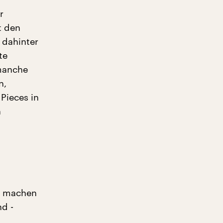
r
t den
 dahinter
te
manche
n,
Pieces in
n
nt machen
nd -