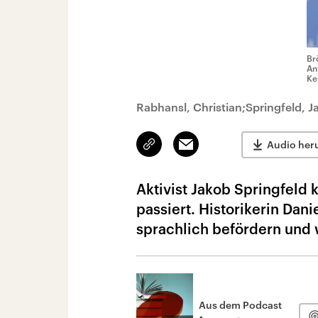
Br
An
Ke
Rabhansl, Christian;Springfeld, J
Link
Email
Audio her
kopieren/teilen
Aktivist Jakob Springfeld 
passiert. Historikerin Dan
sprachlich befördern und w
Aus dem Podcast