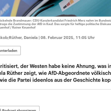
öckelnde Brandmauer: CDU-Kanzlerkandidat Friedrich Merz nahm im Bundesta
trags die Zustimmung der AfD in Kauf. Das sorgte für heftige politische Diskus
uenhof / Rainer Keuenhof
akob;Rüther, Daniela
|
08. Februar 2025, 11:05 Uhr
unterladen
kritisiert, der Westen habe keine Ahnung, was 
iela Rüther zeigt, wie AfD-Abgeordnete völkisc
ie die Partei ideenlos aus der Geschichte kopi
Podcast abonnieren