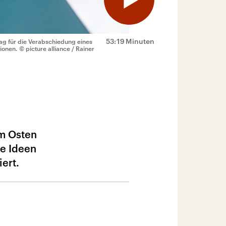
53:19 Minuten
g für die Verabschiedung eines
sionen.
© picture alliance / Rainer
im Osten
he Ideen
ert.