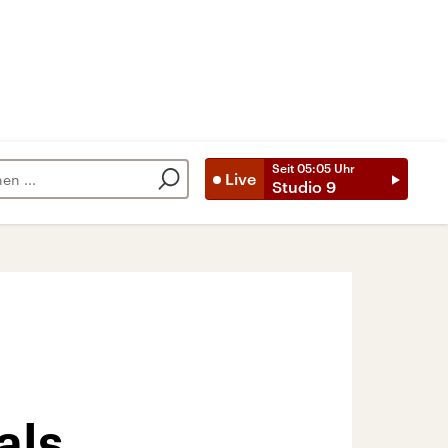
Seit
05:05
Uhr
Live
Studio 9
als