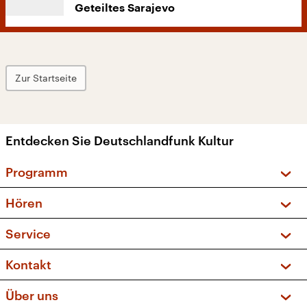
Geteiltes Sarajevo
Zur Startseite
Entdecken Sie Deutschlandfunk Kultur
Programm
Vorschau und Rückschau
Hören
Sendungen und Podcasts
Livestream
Service
Musikliste
Frequenzen (UKW + DAB+)
FAQ
Kontakt
Kakadu – Das Kinderprogramm
Apps
Archiv
Hörerservice
Über uns
Newsletter