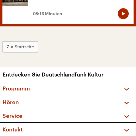
08:16 Minuten
Zur Startseite
Entdecken Sie Deutschlandfunk Kultur
Programm
Vorschau und Rückschau
Hören
Sendungen und Podcasts
Livestream
Service
Musikliste
Frequenzen (UKW + DAB+)
FAQ
Kontakt
Kakadu – Das Kinderprogramm