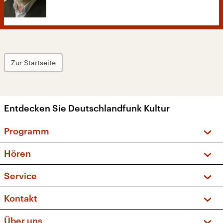
Zur Startseite
Entdecken Sie Deutschlandfunk Kultur
Programm
Vorschau und Rückschau
Hören
Sendungen und Podcasts
Livestream
Service
Musikliste
Frequenzen (UKW + DAB+)
FAQ
Kontakt
Kakadu – Das Kinderprogramm
Apps
Archiv
Hörerservice
Über uns