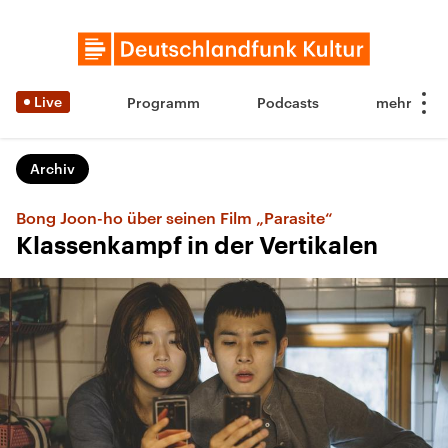
Live
Programm
Podcasts
Archiv
Bong Joon-ho über seinen Film „Parasite“
Klassenkampf in der Vertikalen