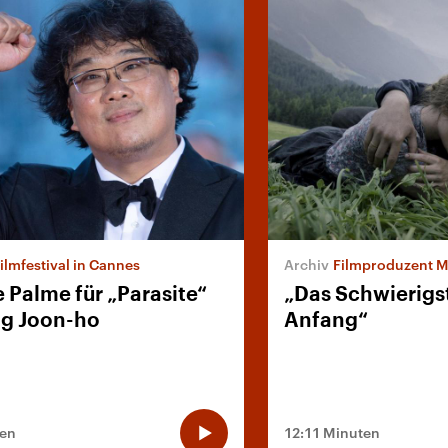
Filmfestival in Cannes
Filmproduzent Marcus L
 Palme für „Parasite“
„Das Schwierigs
g Joon-ho
Anfang“
ten
12:11 Minuten