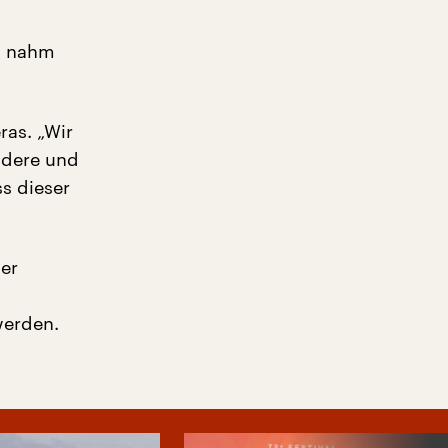
rt nahm
ras. „Wir
ndere und
s dieser
er
s
werden.