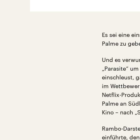
Es sei eine e
Palme zu gebe
Und es verwun
„Parasite“ um 
einschleust, 
im Wettbewerb
Netflix-Produ
Palme an Südk
Kino – nach „S
Rambo-Darstel
einführte, de