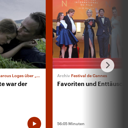
oges über „A Hidden Life“
Festival de Cannes
te war der
Favoriten und Enttäusc
56:05 Minuten