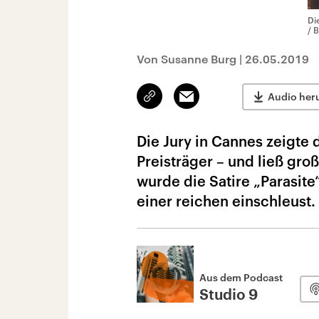
Di
/ 
Von Susanne Burg
|
26.05.2019
Link
Email
Audio her
kopieren/teilen
Die Jury in Cannes zeigte 
Preisträger – und ließ gr
wurde die Satire „Parasite
einer reichen einschleust.
Aus dem Podcast
Studio 9