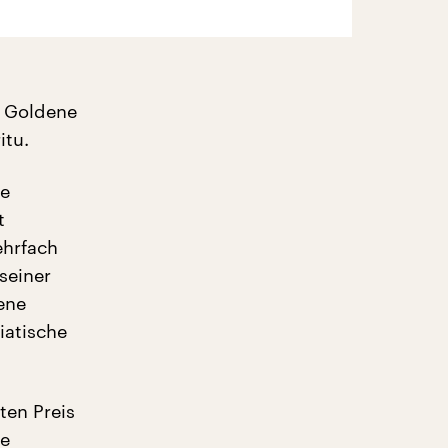
e Goldene
itu.
re
t
ehrfach
seiner
ene
iatische
ten Preis
ie