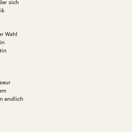
er sich
ik
er Wahl
in
tin
seur
nem
n endlich