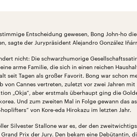
instimmige Entscheidung gewesen, Bong John-ho di
n, sagte der Jurypräsident Alejandro González Iñárr
dert nicht: Die schwarzhumorige Gesellschaftssati
eine arme Familie, die sich in einen reichen Haushal
galt seit Tagen als großer Favorit. Bong war schon m
 von Cannes vertreten, zuletzt vor zwei Jahren mit 
ktion „Okja“, aber erstmals überhaupt ging die Gold
orea. Und zum zweiten Mal in Folge gewann das as
hoplifters“ von Kore-eda Hirokazu im letzten Jahr.
ler Silvester Stallone war es, der den zweitwichtigs
n Grand Prix der Jury. Den bekam eine Debütantin, d