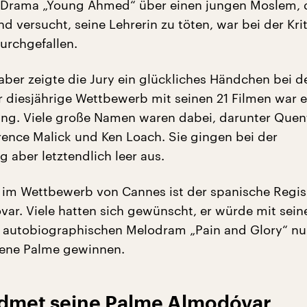
 Drama „Young Ahmed“ über einen jungen Moslem, d
und versucht, seine Lehrerin zu töten, war bei der Krit
urchgefallen.
 aber zeigte die Jury ein glückliches Händchen bei d
er diesjährige Wettbewerb mit seinen 21 Filmen war e
ang. Viele große Namen waren dabei, darunter Quen
rrence Malick und Ken Loach. Sie gingen bei der
g aber letztendlich leer aus.
 im Wettbewerb von Cannes ist der spanische Regis
ar. Viele hatten sich gewünscht, er würde mit sei
 autobiographischen Melodram „Pain and Glory“ nu
dene Palme gewinnen.
dmet seine Palme Almodóvar