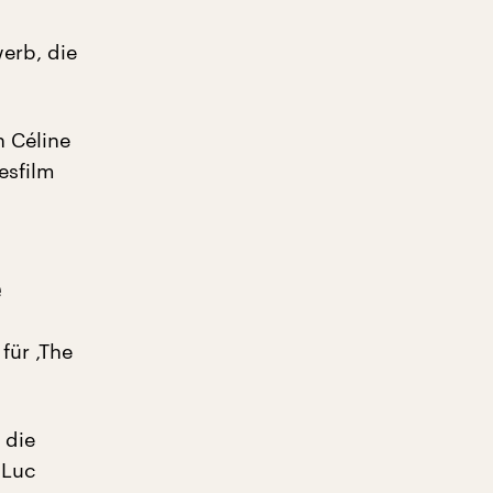
erb, die
n Céline
esfilm
e
für ‚The
 die
 Luc