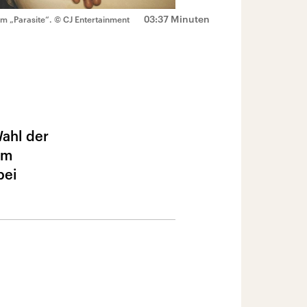
03:37 Minuten
m „Parasite“.
© CJ Entertainment
Wahl der
lm
bei