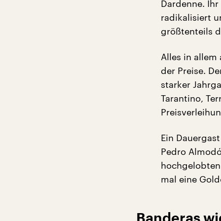
Dardenne. Ihr
radikalisiert 
größtenteils d
Alles in allem
der Preise. D
starker Jahrg
Tarantino, Te
Preisverleihun
Ein Dauergast
Pedro Almodóv
hochgelobten
mal eine Gol
Banderas wi