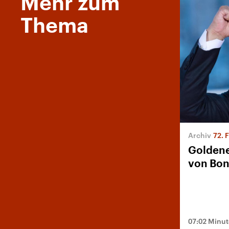
Mehr zum
Thema
72. 
Goldene
von Bon
07:02 Minu