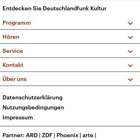
Entdecken Sie Deutschlandfunk Kultur
Programm
Vorschau und Rückschau
Hören
Sendungen und Podcasts
Livestream
Service
Musikliste
Frequenzen (UKW + DAB+)
FAQ
Kontakt
Kakadu – Das Kinderprogramm
Apps
Archiv
Hörerservice
Über uns
Newsletter
Social Media
Deutschlandradio
RSS
Datenschutzerklärung
Presse
Veranstaltungen
Nutzungsbedingungen
Karriere
Impressum
Transparenz
Korrekturen und Richtigstellungen
Partner
ARD
|
ZDF
|
Phoenix
|
arte
|