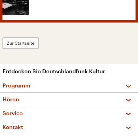
Zur Startseite
Entdecken Sie Deutschlandfunk Kultur
Programm
Vorschau und Rückschau
Hören
Sendungen und Podcasts
Livestream
Service
Musikliste
Frequenzen (UKW + DAB+)
FAQ
Kontakt
Kakadu – Das Kinderprogramm
Apps
Archiv