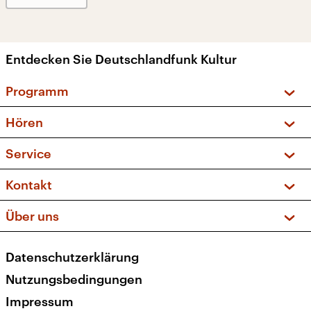
Entdecken Sie Deutschlandfunk Kultur
Programm
Vorschau und Rückschau
Hören
Sendungen und Podcasts
Livestream
Service
Musikliste
Frequenzen (UKW + DAB+)
FAQ
Kontakt
Kakadu – Das Kinderprogramm
Apps
Archiv
Hörerservice
Über uns
Newsletter
Social Media
Deutschlandradio
RSS
Datenschutzerklärung
Presse
Veranstaltungen
Nutzungsbedingungen
Karriere
Impressum
Transparenz